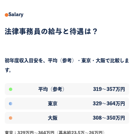
Salary
法律事務員の給与と待遇は？
初年度収入目安
を、
平均（参考）
・
東京
・
大阪
で比較しま
す。
平均（参考）
319～357
万円
東京
329～364
万円
大阪
308～350
万円
東京：329万円～364万円（基本給23.5万～26万円）