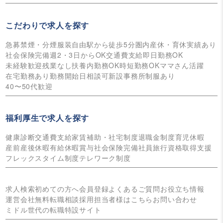
こだわりで求人を探す
急募
禁煙・分煙
服装自由
駅から徒歩5分圏内
産休・育休実績あり
社会保険完備
週2・3日からOK
交通費支給
即日勤務OK
未経験歓迎
残業なし
扶養内勤務OK
時短勤務OK
ママさん活躍
在宅勤務あり
勤務開始日相談可
新設事務所
制服あり
40〜50代歓迎
福利厚生で求人を探す
健康診断
交通費支給
家賃補助・社宅制度
退職金制度
育児休暇
産前産後休暇
有給休暇
賞与
社会保険完備
社員旅行
資格取得支援
フレックスタイム制度
テレワーク制度
求人検索
初めての方へ
会員登録
よくあるご質問
お役立ち情報
運営会社
無料転職相談
採用担当者様はこちら
お問い合わせ
ミドル世代の転職特設サイト