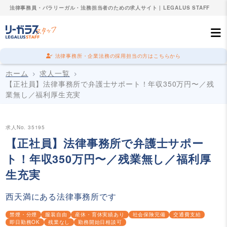
法律事務員・パラリーガル・法務担当者のための求人サイト | LEGALUS STAFF
法律事務所・企業法務の採用担当の方はこちらから
ホーム
求人一覧
【正社員】法律事務所で弁護士サポート！年収350万円〜／残
業無し／福利厚生充実
求人No. 35195
【正社員】法律事務所で弁護士サポー
ト！年収350万円〜／残業無し／福利厚
生充実
西天満にある法律事務所です
禁煙・分煙
服装自由
産休・育休実績あり
社会保険完備
交通費支給
即日勤務OK
残業なし
勤務開始日相談可