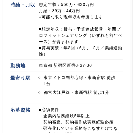
時給・月収
想定年収：550万～630万円
月給：39万～44万円
※可能な限り現年収も考慮します
■想定年収：賞与・予算達成報奨・年間プ
ロフィットシェアリング（いずれも前年ベ
ース）が含まれます
■賞与実績：年2回（6月、12月／業績連動
性）
勤務地
東京都 新宿区新宿6-27-30
最寄り駅
東京メトロ副都心線・東新宿駅
徒歩
1分
都営大江戸線・東新宿駅
徒歩1分
応募資格
■必須要件
・企業内法務経験5年以上
・契約審査、契約書作成実務経験必須
・顕在化している業務をこなすだけでな