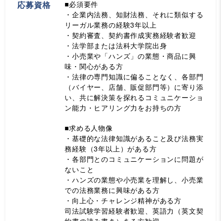
応募資格
■必須要件
・企業内法務、知財法務、それに類似する
リーガル業務の経験3年以上
・契約審査、契約書作成実務経験者歓迎
・法学部または法科大学院出身
・小売業や「ハンズ」の業態・商品に興
味・関心がある方
・法律の専門知識に偏ることなく、各部門
（バイヤー、店舗、販促部門等）に寄り添
い、共に解決策を探れるコミュニケーショ
ン能力・ヒアリング力をお持ちの方
■求める人物像
・基礎的な法律知識があること及び法務実
務経験（3年以上）がある方
・各部門とのコミュニケーションに問題が
ないこと
・ハンズの業態や小売業を理解し、小売業
での法務業務に興味がある方
・向上心・チャレンジ精神がある方
司法試験学習経験者歓迎、英語力（英文契