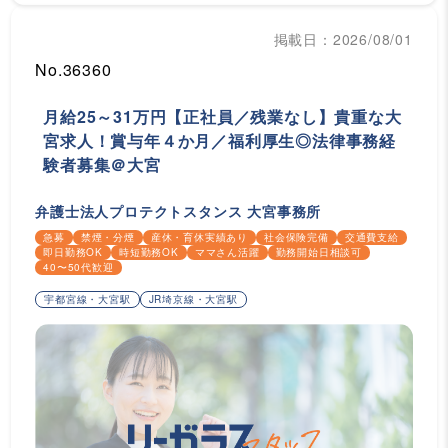
掲載日：2026/08/01
No.36360
月給25～31万円【正社員／残業なし】貴重な大
宮求人！賞与年４か月／福利厚生◎法律事務経
験者募集＠大宮
弁護士法人プロテクトスタンス 大宮事務所
急募
禁煙・分煙
産休・育休実績あり
社会保険完備
交通費支給
即日勤務OK
時短勤務OK
ママさん活躍
勤務開始日相談可
40〜50代歓迎
宇都宮線・大宮駅
JR埼京線・大宮駅