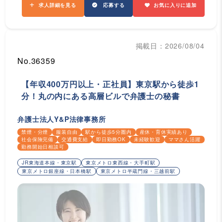
求人詳細を見る
応募する
お気に入りに追加
掲載日：2026/08/04
No.36359
【年収400万円以上・正社員】東京駅から徒歩1
分！丸の内にある高層ビルで弁護士の秘書
弁護士法人Y&P法律事務所
禁煙・分煙
服装自由
駅から徒歩5分圏内
産休・育休実績あり
社会保険完備
交通費支給
即日勤務OK
未経験歓迎
ママさん活躍
勤務開始日相談可
JR東海道本線・東京駅
東京メトロ東西線・大手町駅
東京メトロ銀座線・日本橋駅
東京メトロ半蔵門線・三越前駅