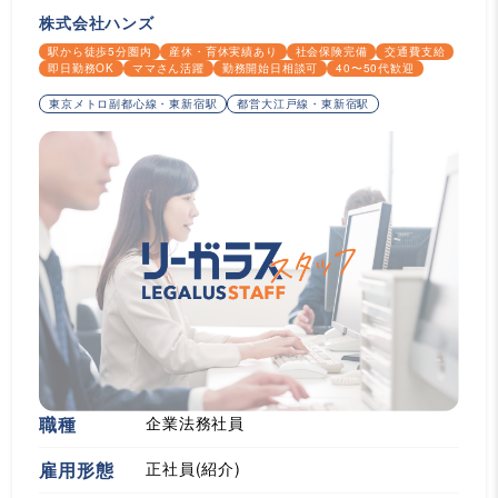
株式会社ハンズ
駅から徒歩5分圏内
産休・育休実績あり
社会保険完備
交通費支給
即日勤務OK
ママさん活躍
勤務開始日相談可
40〜50代歓迎
東京メトロ副都心線・東新宿駅
都営大江戸線・東新宿駅
職種
企業法務社員
雇用形態
正社員(紹介)