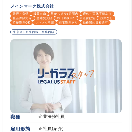
メインマーク株式会社
禁煙・分煙
服装自由
駅から徒歩5分圏内
産休・育休実績あり
社会保険完備
交通費支給
即日勤務OK
未経験歓迎
残業なし
時短勤務OK
ママさん活躍
在宅勤務あり
勤務開始日相談可
東京メトロ東西線・西葛西駅
職種
企業法務社員
雇用形態
正社員(紹介)