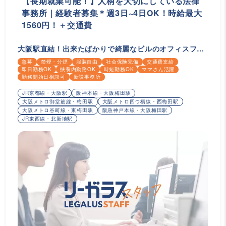
【長期就業可能！】人柄を大切にしている法律
事務所｜経験者募集＊週3日~4日OK！時給最大
1560円！＋交通費
大阪駅直結！出来たばかりで綺麗なビルのオフィスフロ
アに入居する事務所です✨
急募
禁煙・分煙
服装自由
社会保険完備
交通費支給
即日勤務OK
扶養内勤務OK
時短勤務OK
ママさん活躍
勤務開始日相談可
新設事務所
JR京都線・大阪駅
阪神本線・大阪梅田駅
大阪メトロ御堂筋線・梅田駅
大阪メトロ四つ橋線・西梅田駅
大阪メトロ谷町線・東梅田駅
阪急神戸本線・大阪梅田駅
JR東西線・北新地駅