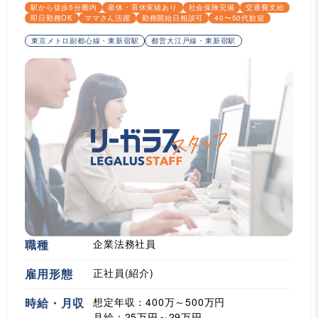
駅から徒歩5分圏内
産休・育休実績あり
社会保険完備
交通費支給
即日勤務OK
ママさん活躍
勤務開始日相談可
40〜50代歓迎
東京メトロ副都心線・東新宿駅
都営大江戸線・東新宿駅
職種
企業法務社員
雇用形態
正社員(紹介)
時給・月収
想定年収：400万～500万円
月給：25万円～29万円