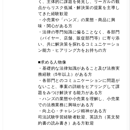
く、主体的に課題を発見し、リーガルの観
点からリスク低減・解決策の提案を主導し
てきた経験歓迎
・小売業や「ハンズ」の業態・商品に興
味・関心がある方
・法律の専門知識に偏ることなく、各部門
（バイヤー、店舗、販促部門等）に寄り添
い、共に解決策を探れるコミュニケーショ
ン能力・ヒアリング力をお持ちの方
■求める人物像
・基礎的な法律知識があること及び法務実
務経験（5年以上）がある方
・各部門とのコミュニケーションに問題が
ないこと、事案の詳細をヒアリングして課
題をみつけ解決する能力がある方
・ハンズの業態や小売業を理解し、小売業
での法務業務に興味がある方
・向上心・チャレンジ精神がある方
司法試験学習経験者歓迎、英語力（英文契
約書の読み書き）ある方歓迎