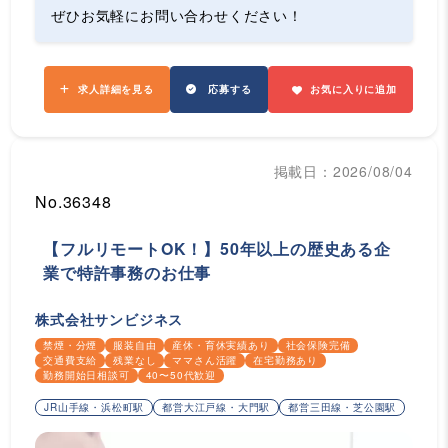
ぜひお気軽にお問い合わせください！
求人詳細を見る
応募する
お気に入りに追加
掲載日：2026/08/04
No.36348
【フルリモートOK！】50年以上の歴史ある企
業で特許事務のお仕事
株式会社サンビジネス
禁煙・分煙
服装自由
産休・育休実績あり
社会保険完備
交通費支給
残業なし
ママさん活躍
在宅勤務あり
勤務開始日相談可
40〜50代歓迎
JR山手線・浜松町駅
都営大江戸線・大門駅
都営三田線・芝公園駅