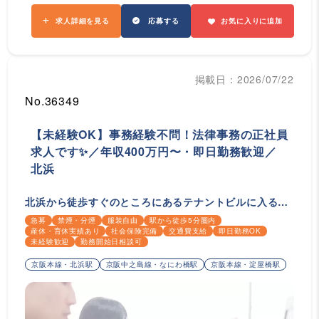
求人詳細を見る
応募する
お気に入りに追加
掲載日：2026/07/22
No.36349
【未経験OK】事務経験不問！法律事務の正社員
求人です✨／年収400万円〜・即日勤務歓迎／
北浜
北浜から徒歩すぐのところにあるテナントビルに入る法
律事務所です✨
急募
禁煙・分煙
服装自由
駅から徒歩5分圏内
産休・育休実績あり
社会保険完備
交通費支給
即日勤務OK
未経験歓迎
勤務開始日相談可
京阪本線・北浜駅
京阪中之島線・なにわ橋駅
京阪本線・淀屋橋駅