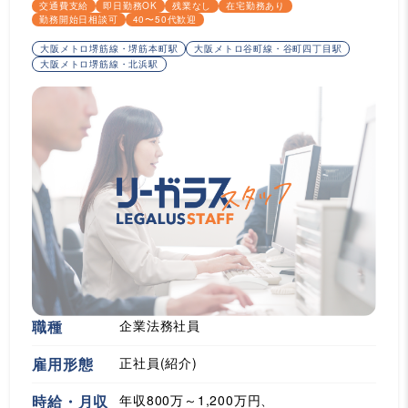
交通費支給
即日勤務OK
残業なし
在宅勤務あり
勤務開始日相談可
40〜50代歓迎
大阪メトロ堺筋線・堺筋本町駅
大阪メトロ谷町線・谷町四丁目駅
大阪メトロ堺筋線・北浜駅
職種
企業法務社員
雇用形態
正社員(紹介)
時給・月収
年収800万～1,200万円、