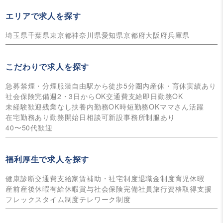
エリアで求人を探す
埼玉県
千葉県
東京都
神奈川県
愛知県
京都府
大阪府
兵庫県
こだわりで求人を探す
急募
禁煙・分煙
服装自由
駅から徒歩5分圏内
産休・育休実績あり
社会保険完備
週2・3日からOK
交通費支給
即日勤務OK
未経験歓迎
残業なし
扶養内勤務OK
時短勤務OK
ママさん活躍
在宅勤務あり
勤務開始日相談可
新設事務所
制服あり
40〜50代歓迎
福利厚生で求人を探す
健康診断
交通費支給
家賃補助・社宅制度
退職金制度
育児休暇
産前産後休暇
有給休暇
賞与
社会保険完備
社員旅行
資格取得支援
フレックスタイム制度
テレワーク制度