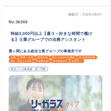
掲載日：2026/08/01
No.36366
時給2,000円以上【週３～好きな時間で働け
る】士業グループでの法務アシスタント
霞ヶ関にある総合士業グループの事務所です
急募
禁煙・分煙
服装自由
駅から徒歩5分圏内
社会保険完備
週2・3日からOK
交通費支給
即日勤務OK
残業なし
東京メトロ銀座線・虎ノ門駅