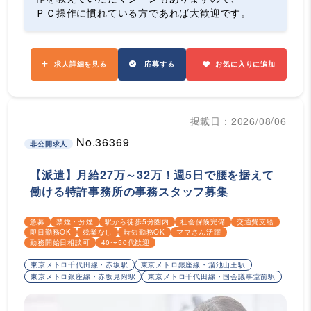
ＰＣ操作に慣れている方であれば大歓迎です。
求人詳細を見る
応募する
お気に入りに追加
掲載日：2026/08/06
No.36369
非公開求人
【派遣】月給27万～32万！週5日で腰を据えて
働ける特許事務所の事務スタッフ募集
急募
禁煙・分煙
駅から徒歩5分圏内
社会保険完備
交通費支給
即日勤務OK
残業なし
時短勤務OK
ママさん活躍
勤務開始日相談可
40〜50代歓迎
東京メトロ千代田線・赤坂駅
東京メトロ銀座線・溜池山王駅
東京メトロ銀座線・赤坂見附駅
東京メトロ千代田線・国会議事堂前駅