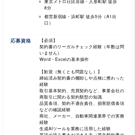
東京メトロ日比谷線・人形町駅
徒歩
8分
都営新宿線・浜町駅
徒歩5分（A1出
口）
応募資格
【必須】
契約書のリーガルチェック経験（年数は問
いません）
Word・Excelの基本操作
【歓迎（無くとも問題なし）】
締結済み契約書の棚卸しや点検に携わった
経験
取引基本契約、売買契約など、事業会社の
商取引に関わる契約類型の知識
品質条項、契約不適合責任、損害賠償条項
などの確認経験
商社、メーカー、自動車関連業界での実務
経験
生成AIツールを業務に活用した経験
英語の読み書きができる方（英文契約書の