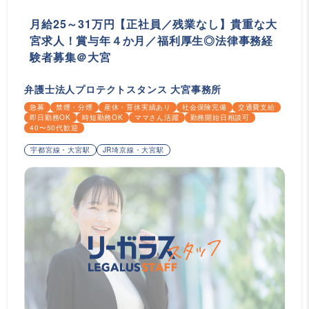
月給25～31万円【正社員／残業なし】貴重な大
宮求人！賞与年４か月／福利厚生◎法律事務経
験者募集＠大宮
弁護士法人プロテクトスタンス 大宮事務所
急募
禁煙・分煙
産休・育休実績あり
社会保険完備
交通費支給
即日勤務OK
時短勤務OK
ママさん活躍
勤務開始日相談可
40〜50代歓迎
宇都宮線・大宮駅
JR埼京線・大宮駅