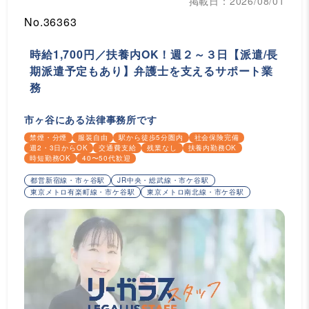
掲載日：2026/08/01
No.36363
時給1,700円／扶養内OK！週２～３日【派遣/長
期派遣予定もあり】弁護士を支えるサポート業
務
市ヶ谷にある法律事務所です
禁煙・分煙
服装自由
駅から徒歩5分圏内
社会保険完備
週2・3日からOK
交通費支給
残業なし
扶養内勤務OK
時短勤務OK
40〜50代歓迎
都営新宿線・市ヶ谷駅
JR中央・総武線・市ケ谷駅
東京メトロ有楽町線・市ケ谷駅
東京メトロ南北線・市ケ谷駅