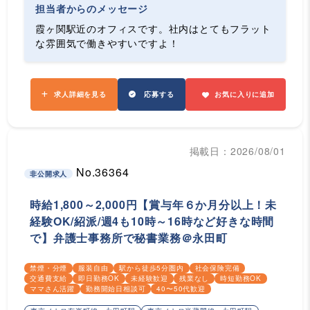
担当者からのメッセージ
霞ヶ関駅近のオフィスです。社内はとてもフラット
な雰囲気で働きやすいですよ！
求人詳細を見る
応募する
お気に入りに追加
掲載日：2026/08/01
No.36364
非公開求人
時給1,800～2,000円【賞与年６か月分以上！未
経験OK/紹派/週4も10時～16時など好きな時間
で】弁護士事務所で秘書業務＠永田町
禁煙・分煙
服装自由
駅から徒歩5分圏内
社会保険完備
交通費支給
即日勤務OK
未経験歓迎
残業なし
時短勤務OK
ママさん活躍
勤務開始日相談可
40〜50代歓迎