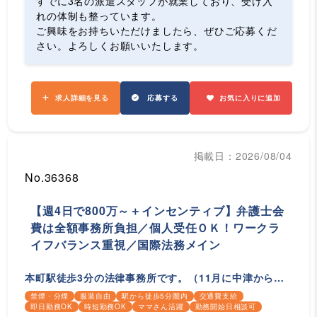
すでに3名の派遣スタッフが就業しており、受け入
れの体制も整っています。
ご興味をお持ちいただけましたら、ぜひご応募くだ
さい。よろしくお願いいたします。
求人詳細を見る
応募する
お気に入りに追加
掲載日：2026/08/04
No.36368
【週4日で800万～＋インセンティブ】弁護士会
費は全額事務所負担／個人受任ＯＫ！ワークラ
イフバランス重視／国際法務メイン
本町駅徒歩3分の法律事務所です。（11月に中津から本
町に移転予定）
禁煙・分煙
服装自由
駅から徒歩5分圏内
交通費支給
即日勤務OK
時短勤務OK
ママさん活躍
勤務開始日相談可