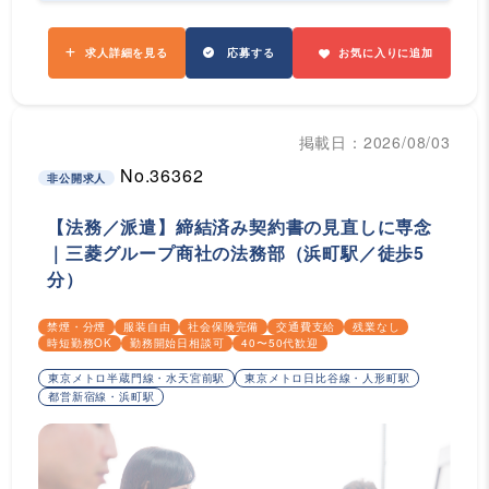
求人詳細を見る
応募する
お気に入りに追加
掲載日：2026/08/03
No.36362
非公開求人
【法務／派遣】締結済み契約書の見直しに専念
｜三菱グループ商社の法務部（浜町駅／徒歩5
分）
禁煙・分煙
服装自由
社会保険完備
交通費支給
残業なし
時短勤務OK
勤務開始日相談可
40〜50代歓迎
東京メトロ半蔵門線・水天宮前駅
東京メトロ日比谷線・人形町駅
都営新宿線・浜町駅