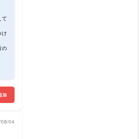
えて
つけ
所の
追加
08/04