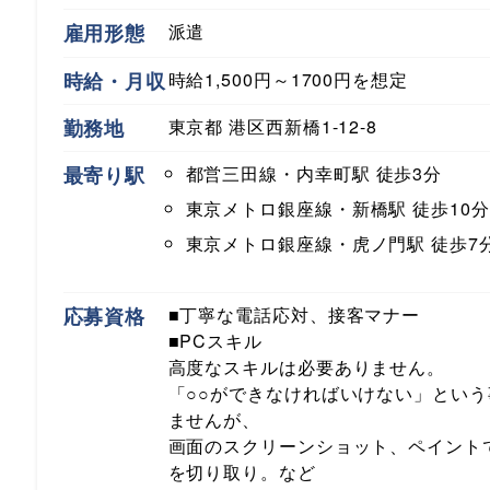
雇用形態
派遣
時給・月収
時給1,500円～1700円を想定
勤務地
東京都 港区西新橋1-12-8
最寄り駅
都営三田線・内幸町駅
徒歩3分
東京メトロ銀座線・新橋駅
徒歩10分
東京メトロ銀座線・虎ノ門駅
徒歩7
応募資格
■丁寧な電話応対、接客マナー
■PCスキル
高度なスキルは必要ありません。
「○○ができなければいけない」という
ませんが、
画面のスクリーンショット、ペイント
を切り取り。など