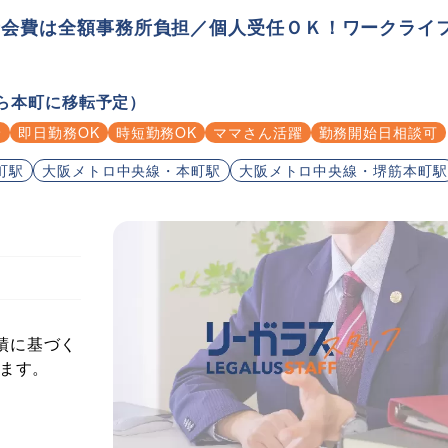
護士会費は全額事務所負担／個人受任ＯＫ！ワークライ
ら本町に移転予定）
給
即日勤務OK
時短勤務OK
ママさん活躍
勤務開始日相談可
町駅
大阪メトロ中央線・本町駅
大阪メトロ中央線・堺筋本町駅
績に基づく
します。