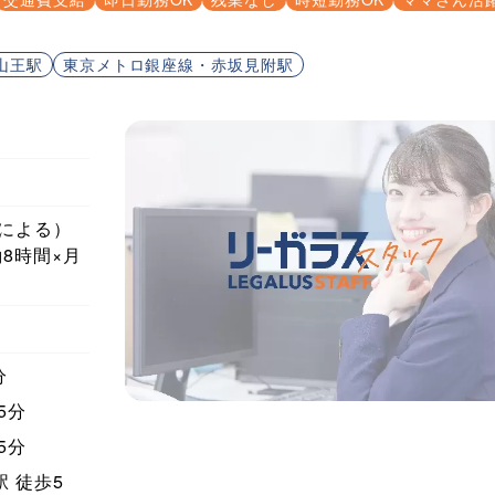
山王駅
東京メトロ銀座線・赤坂見附駅
ルによる）
働8時間×月
分
5分
5分
駅
徒歩5