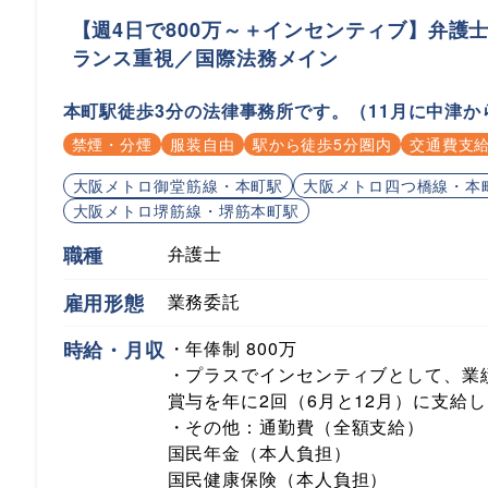
【週4日で800万～＋インセンティブ】弁
ランス重視／国際法務メイン
本町駅徒歩3分の法律事務所です。（11月に中津か
禁煙・分煙
服装自由
駅から徒歩5分圏内
交通費支
大阪メトロ御堂筋線・本町駅
大阪メトロ四つ橋線・本
大阪メトロ堺筋線・堺筋本町駅
職種
弁護士
雇用形態
業務委託
時給・月収
・年俸制 800万
・プラスでインセンティブとして、業
賞与を年に2回（6月と12月）に支給
・その他：通勤費（全額支給）
国民年金（本人負担）
国民健康保険（本人負担）