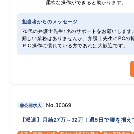
柔軟な操作ができると助かります。
担当者からのメッセージ
70代の弁護士先生1名のサポートをお願いします
難しい業務はありませんが、弁護士先生にPCの
ＰＣ操作に慣れている方であれば大歓迎です。
No.36369
非公開求人
【派遣】月給27万～32万！週5日で腰を据
急募
禁煙・分煙
駅から徒歩5分圏内
社会保険完備