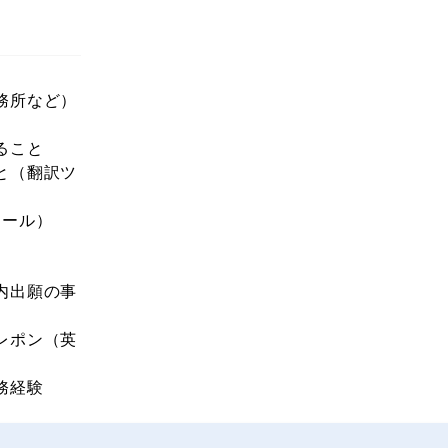
務所など）
ること
と（翻訳ツ
メール）
内出願の事
レポン（英
務経験