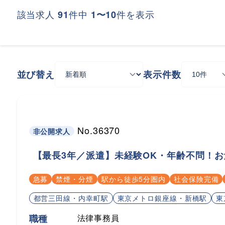
該当求人
件中
件を表示
91
1〜10
並び替え
表示件数
No.36370
非公開求人
【最長3年／派遣】未経験OK・年齢不問！
急募
禁煙・分煙
駅から徒歩5分圏内
社会保険完備
都営三田線・内幸町駅
東京メトロ銀座線・新橋駅
東
職種
法律事務員