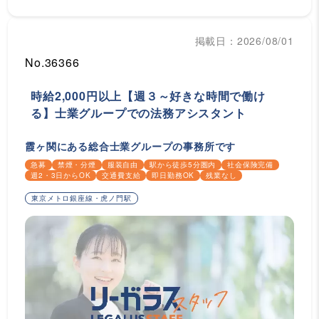
掲載日：2026/08/01
No.36366
時給2,000円以上【週３～好きな時間で働け
る】士業グループでの法務アシスタント
霞ヶ関にある総合士業グループの事務所です
急募
禁煙・分煙
服装自由
駅から徒歩5分圏内
社会保険完備
週2・3日からOK
交通費支給
即日勤務OK
残業なし
東京メトロ銀座線・虎ノ門駅