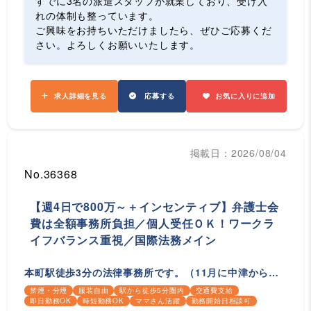
すでに3名の派遣スタッフが就業しており、受け入
れの体制も整っています。
ご興味をお持ちいただけましたら、ぜひご応募くだ
さい。よろしくお願いいたします。
求人詳細を見る
応募する
お気に入りに追加
掲載日：2026/08/04
No.36368
【週4日で800万～＋インセンティブ】弁護士会
費は全額事務所負担／個人受任ＯＫ！ワークラ
イフバランス重視／国際法務メイン
本町駅徒歩3分の法律事務所です。（11月に中津から本
町に移転予定）
禁煙・分煙
服装自由
駅から徒歩5分圏内
交通費支給
即日勤務OK
時短勤務OK
ママさん活躍
勤務開始日相談可