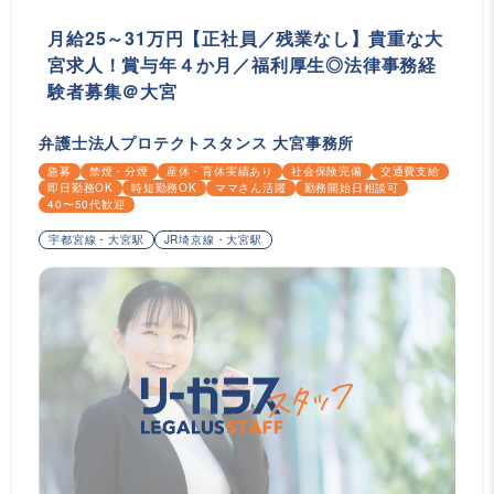
月給25～31万円【正社員／残業なし】貴重な大
宮求人！賞与年４か月／福利厚生◎法律事務経
験者募集＠大宮
弁護士法人プロテクトスタンス 大宮事務所
急募
禁煙・分煙
産休・育休実績あり
社会保険完備
交通費支給
即日勤務OK
時短勤務OK
ママさん活躍
勤務開始日相談可
40〜50代歓迎
宇都宮線・大宮駅
JR埼京線・大宮駅