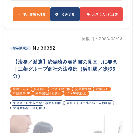
求人詳細を見る
応募する
お気に入りに追加
掲載日：2026/08/03
No.36362
非公開求人
【法務／派遣】締結済み契約書の見直しに専念
｜三菱グループ商社の法務部（浜町駅／徒歩5
分）
禁煙・分煙
服装自由
社会保険完備
交通費支給
残業なし
時短勤務OK
勤務開始日相談可
40〜50代歓迎
東京メトロ半蔵門線・水天宮前駅
東京メトロ日比谷線・人形町駅
都営新宿線・浜町駅