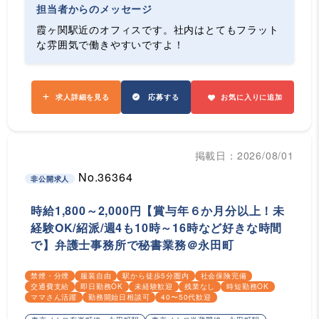
担当者からのメッセージ
霞ヶ関駅近のオフィスです。社内はとてもフラット
な雰囲気で働きやすいですよ！
求人詳細を見る
応募する
お気に入りに追加
掲載日：2026/08/01
No.36364
非公開求人
時給1,800～2,000円【賞与年６か月分以上！未
経験OK/紹派/週4も10時～16時など好きな時間
で】弁護士事務所で秘書業務＠永田町
禁煙・分煙
服装自由
駅から徒歩5分圏内
社会保険完備
交通費支給
即日勤務OK
未経験歓迎
残業なし
時短勤務OK
ママさん活躍
勤務開始日相談可
40〜50代歓迎