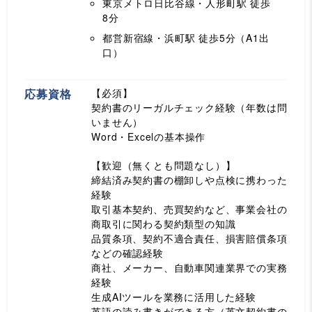
東京メトロ日比谷線・人形町駅
徒歩
8分
都営新宿線・浜町駅
徒歩5分（A1出
口）
応募資格
【必須】
契約書のリーガルチェック経験（年数は問
いません）
Word・Excelの基本操作
【歓迎（無くとも問題なし）】
締結済み契約書の棚卸しや点検に携わった
経験
取引基本契約、売買契約など、事業会社の
商取引に関わる契約類型の知識
品質条項、契約不適合責任、損害賠償条項
などの確認経験
商社、メーカー、自動車関連業界での実務
経験
生成AIツールを業務に活用した経験
英語の読み書きができる方（英文契約書の