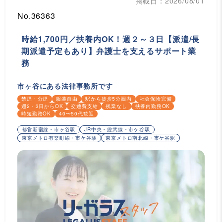
掲載日：2026/08/01
No.36363
時給1,700円／扶養内OK！週２～３日【派遣/長
期派遣予定もあり】弁護士を支えるサポート業
務
市ヶ谷にある法律事務所です
禁煙・分煙
服装自由
駅から徒歩5分圏内
社会保険完備
週2・3日からOK
交通費支給
残業なし
扶養内勤務OK
時短勤務OK
40〜50代歓迎
都営新宿線・市ヶ谷駅
JR中央・総武線・市ケ谷駅
東京メトロ有楽町線・市ケ谷駅
東京メトロ南北線・市ケ谷駅