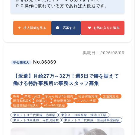
ＰＣ操作に慣れている方であれば大歓迎です。
求人詳細を見る
応募する
お気に入りに追加
掲載日：2026/08/06
No.36369
非公開求人
【派遣】月給27万～32万！週5日で腰を据えて
働ける特許事務所の事務スタッフ募集
急募
禁煙・分煙
駅から徒歩5分圏内
社会保険完備
交通費支給
即日勤務OK
残業なし
時短勤務OK
ママさん活躍
勤務開始日相談可
40〜50代歓迎
東京メトロ千代田線・赤坂駅
東京メトロ銀座線・溜池山王駅
東京メトロ銀座線・赤坂見附駅
東京メトロ千代田線・国会議事堂前駅