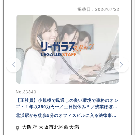
掲載日：2026/07/22
No.36340
【正社員】小規模で風通しの良い環境で事務のオシ
ゴト！年収350万円〜／土日祝休み＊／残業ほぼな
し！
北浜駅から徒歩5分のオフィスビルに入る法律事務
所です！
大阪府 大阪市北区西天満