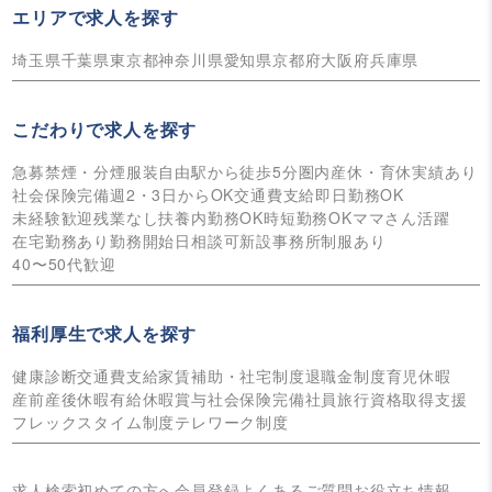
エリアで求人を探す
埼玉県
千葉県
東京都
神奈川県
愛知県
京都府
大阪府
兵庫県
こだわりで求人を探す
急募
禁煙・分煙
服装自由
駅から徒歩5分圏内
産休・育休実績あり
社会保険完備
週2・3日からOK
交通費支給
即日勤務OK
未経験歓迎
残業なし
扶養内勤務OK
時短勤務OK
ママさん活躍
在宅勤務あり
勤務開始日相談可
新設事務所
制服あり
40〜50代歓迎
福利厚生で求人を探す
健康診断
交通費支給
家賃補助・社宅制度
退職金制度
育児休暇
産前産後休暇
有給休暇
賞与
社会保険完備
社員旅行
資格取得支援
フレックスタイム制度
テレワーク制度
求人検索
初めての方へ
会員登録
よくあるご質問
お役立ち情報