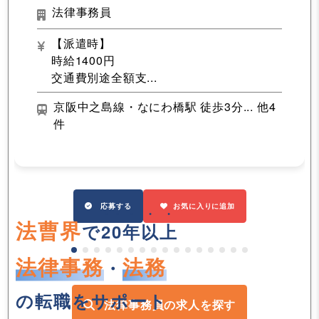
法律事務員
【派遣時】
時給1400円
交通費別途全額支...
京阪中之島線・なにわ橋駅 徒歩3分... 他4
件
応募する
お気に入りに追加
法曹界
で
20年以上
法律事務
法務
・
の転職をサポート
法律事務員の求人を探す