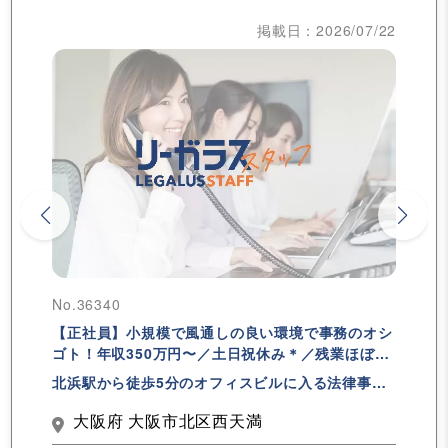
掲載日：2026/07/22
No.36340
【正社員】小規模で風通しの良い環境で事務のオシ
ゴト！年収350万円〜／土日祝休み＊／残業ほぼな
し！
北浜駅から徒歩5分のオフィスビルに入る法律事務
所です！
大阪府 大阪市北区西天満