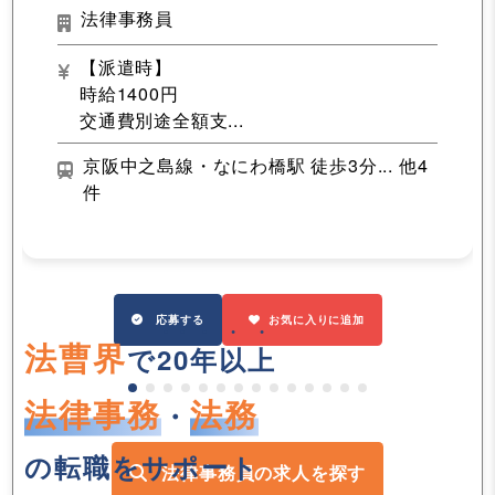
法律事務員
【派遣時】
時給1400円
交通費別途全額支...
京阪中之島線・なにわ橋駅 徒歩3分... 他4
件
応募する
お気に入りに追加
法曹界
で
20年以上
法律事務
法務
・
の転職をサポート
法律事務員の求人を探す