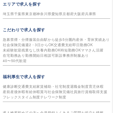
エリアで求人を探す
埼玉県
千葉県
東京都
神奈川県
愛知県
京都府
大阪府
兵庫県
こだわりで求人を探す
急募
禁煙・分煙
服装自由
駅から徒歩5分圏内
産休・育休実績あり
社会保険完備
週2・3日からOK
交通費支給
即日勤務OK
未経験歓迎
残業なし
扶養内勤務OK
時短勤務OK
ママさん活躍
在宅勤務あり
勤務開始日相談可
新設事務所
制服あり
40〜50代歓迎
福利厚生で求人を探す
健康診断
交通費支給
家賃補助・社宅制度
退職金制度
育児休暇
産前産後休暇
有給休暇
賞与
社会保険完備
社員旅行
資格取得支援
フレックスタイム制度
テレワーク制度
求人検索
初めての方へ
会員登録
よくあるご質問
お役立ち情報